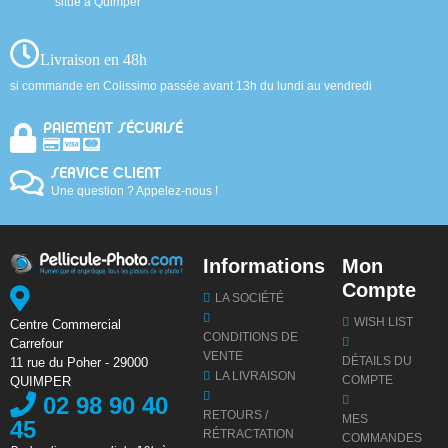
situé à Quimper
Livraison en 48h
si commande en Colissimo passée avant 13h du lundi au vendredi
PAIEMENT SÉCURISÉ
SERVICE CLIENT
Une question ? Appelez-nous !
Informations
Mon
Compte
LA SOCIÉTÉ
WISH LIST
Centre Commercial
CONDITIONS DE
Carrefour
VENTE
DÉTAILS DU
11 rue du Poher - 29000
LA LIVRAISON
COMPTE
QUIMPER
02 98 90 40
RETOURS /
MES
45
RÉTRACTATION
COMMANDES