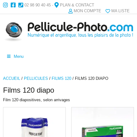
02 98 90 40 45
-
PLAN & CONTACT
MON COMPTE
MA LISTE
Menu
ACCUEIL
/
PELLICULES
/
FILMS 120
/ FILMS 120 DIAPO
Films 120 diapo
Film 120 diapositives, selon arrivages