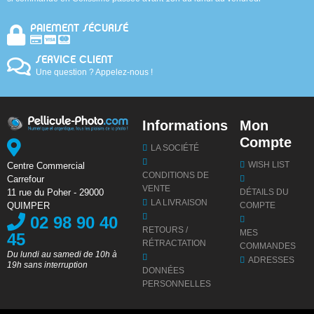
PAIEMENT SÉCURISÉ
SERVICE CLIENT
Une question ? Appelez-nous !
Informations
Mon
Compte
LA SOCIÉTÉ
WISH LIST
Centre Commercial
CONDITIONS DE
Carrefour
VENTE
DÉTAILS DU
11 rue du Poher - 29000
LA LIVRAISON
COMPTE
QUIMPER
02 98 90 40
RETOURS /
MES
45
RÉTRACTATION
COMMANDES
Du lundi au samedi de 10h à
ADRESSES
19h sans interruption
DONNÉES
PERSONNELLES