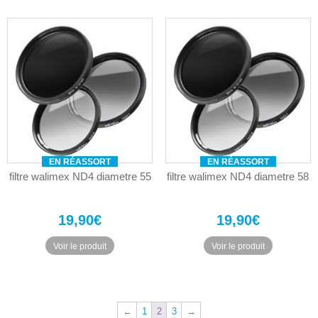
EN RÉASSORT
EN RÉASSORT
filtre walimex ND4 diametre 55
filtre walimex ND4 diametre 58
19,90
€
19,90
€
Voir le produit
Voir le produit
←
1
2
3
→