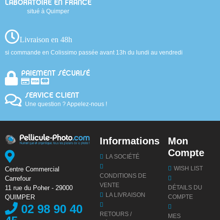
LABORATOIRE EN FRANCE
situé à Quimper
Livraison en 48h
si commande en Colissimo passée avant 13h du lundi au vendredi
PAIEMENT SÉCURISÉ
SERVICE CLIENT
Une question ? Appelez-nous !
Informations
Mon
Compte
LA SOCIÉTÉ
WISH LIST
Centre Commercial
CONDITIONS DE
Carrefour
VENTE
DÉTAILS DU
11 rue du Poher - 29000
LA LIVRAISON
COMPTE
QUIMPER
02 98 90 40
RETOURS /
MES