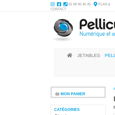
02 98 90 40 45
-
PLAN &
CONTACT
JETABLES
PEL
MON PANIER
B
CATÉGORIES