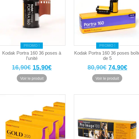
PROMO !
PROMO !
Kodak Portra 160 36 poses à
Kodak Portra 160 36 poses boît
l’unité
de 5
Le
Le
Le
Le
16,90
€
15,90
€
80,90
€
74,90
€
prix
prix
prix
prix
Voir le produit
Voir le produit
initial
actuel
initial
actu
était :
est :
était :
est 
16,90€.
15,90€.
80,90€.
74,9