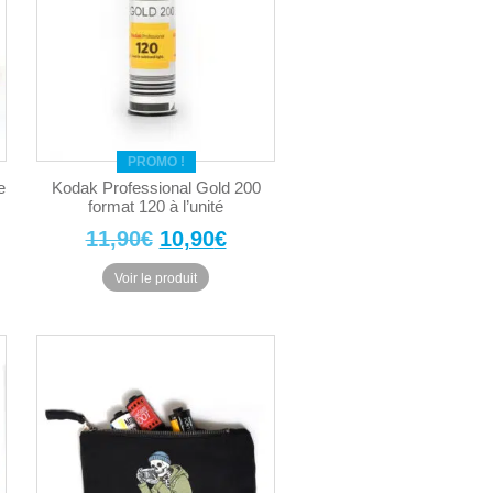
PROMO !
e
Kodak Professional Gold 200
format 120 à l’unité
Le
Le
11,90
€
10,90
€
prix
prix
Voir le produit
el
initial
actuel
:
était :
est :
0€.
11,90€.
10,90€.