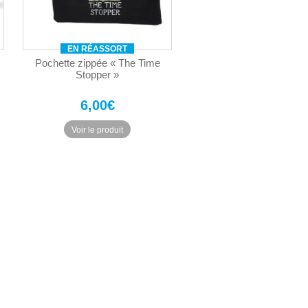
EN RÉASSORT
Pochette zippée « The Time
Stopper »
6,00
€
Voir le produit
el
:
0€.