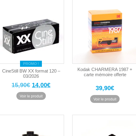
PROMO !
Kodak CHARMERA 1987 +
CineStill BW XX format 120 –
carte mémoire offerte
03/2026
Le
Le
15,90
€
14,00
€
39,90
€
prix
prix
Voir le produit
Voir le produit
initial
actuel
était :
est :
15,90€.
14,00€.