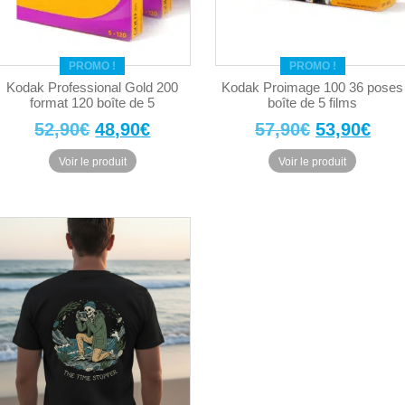
PROMO !
PROMO !
Kodak Professional Gold 200
Kodak Proimage 100 36 poses
format 120 boîte de 5
boîte de 5 films
Le
Le
Le
Le
52,90
€
48,90
€
57,90
€
53,90
€
prix
prix
prix
prix
Voir le produit
Voir le produit
initial
actuel
initial
actu
était :
est :
était :
est 
52,90€.
48,90€.
57,90€.
53,9