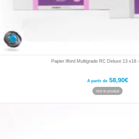
Papier Ilford Multigrade RC Deluxe 13 x18 –
58,90
€
A partir de
Ce
Voir le produit
produit
a
plusieurs
variation
Les
options
peuvent
être