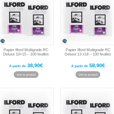
Papier Ilford Multigrade RC
Papier Ilford Multigrade RC
Deluxe 10×15 – 100 feuilles
Deluxe 13 x18 – 100 feuilles
38,90
€
58,90
€
A partir de
A partir de
Ce
Ce
Voir le produit
Voir le produit
produit
produit
a
a
plusieurs
plusieurs
variations.
variations
Les
Les
options
options
peuvent
peuvent
être
être