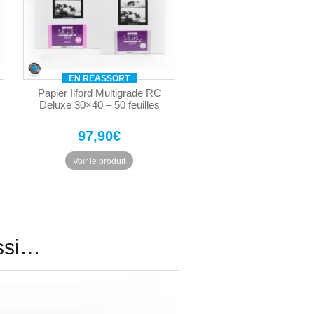
choisies
sur
la
page
du
EN RÉASSORT
produit
Papier Ilford Multigrade RC
Deluxe 30×40 – 50 feuilles
97,90
€
Ce
Voir le produit
produit
a
plusieurs
.
variations.
Les
options
ssi…
peuvent
être
choisies
sur
la