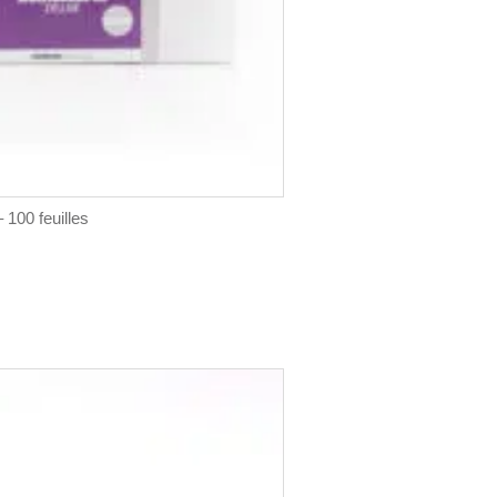
 100 feuilles
s.