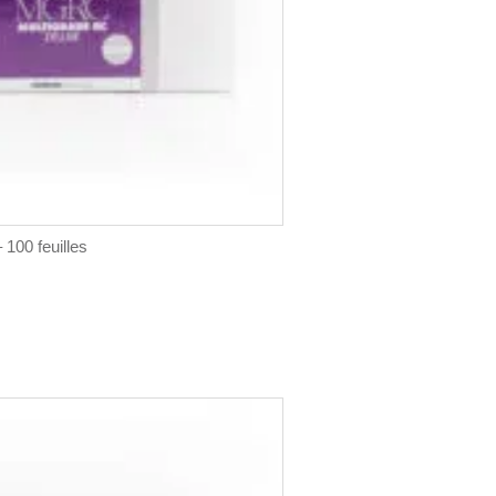
100 feuilles
s.