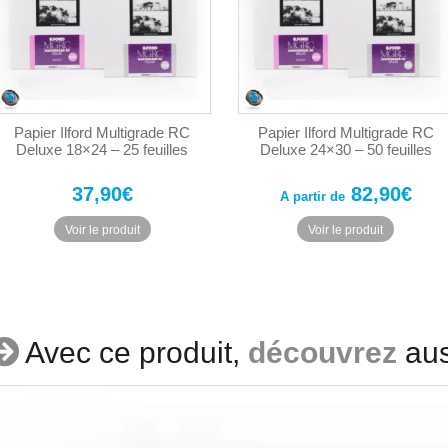
choisies
choisies
sur
sur
la
la
page
page
du
du
produit
produit
Papier Ilford Multigrade RC
Papier Ilford Multigrade RC
Deluxe 18×24 – 25 feuilles
Deluxe 24×30 – 50 feuilles
37,90
€
82,90
€
A partir de
Ce
Ce
Voir le produit
Voir le produit
produit
produit
a
a
plusieurs
plusieurs
variations.
variations
Les
Les
options
options
Avec ce produit,
découvrez
au
peuvent
peuvent
être
être
choisies
choisies
sur
sur
la
la