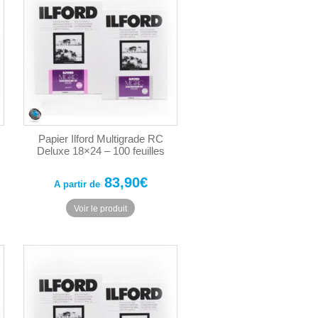
Papier Ilford Multigrade RC
Deluxe 18×24 – 100 feuilles
83,90
€
A partir de
Ce
Voir le produit
produit
a
plusieurs
.
variations.
Les
options
peuvent
être