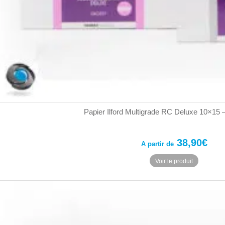
Papier Ilford Multigrade RC Deluxe 10×15 – 
38,90
€
A partir de
Ce
Voir le produit
produit
a
plusieurs
variation
Les
options