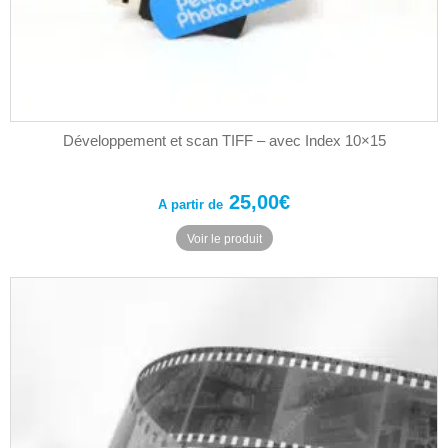
Développement et scan TIFF – avec Index 10×15
25,00
€
A partir de
Ce
Voir le produit
produit
a
plusieurs
variations.
Les
options
peuvent
être
choisies
sur
la