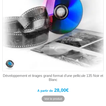
Développement et tirages grand format d’une pellicule 135 Noir et
Blanc
28,00
€
A partir de
Ce
Voir le produit
produit
a