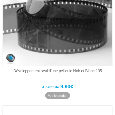
page
du
produit
Développement seul d’une pellicule Noir et Blanc 135
9,90
€
A partir de
Ce
Voir le produit
produit
a
plusieurs
variations.