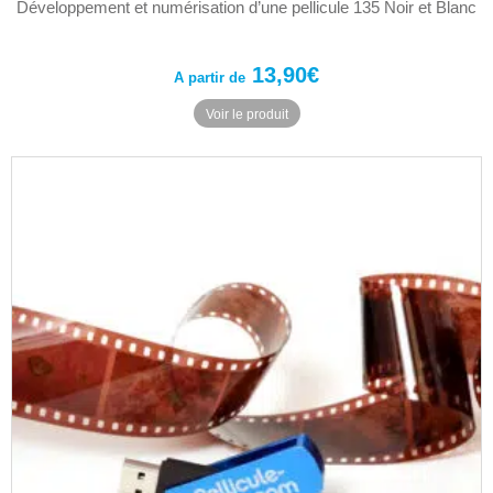
Développement et numérisation d’une pellicule 135 Noir et Blanc
13,90
€
A partir de
Ce
Voir le produit
produit
a
plusieurs
variations.
Les
options
peuvent
être
choisies
sur
la
page
du
produit