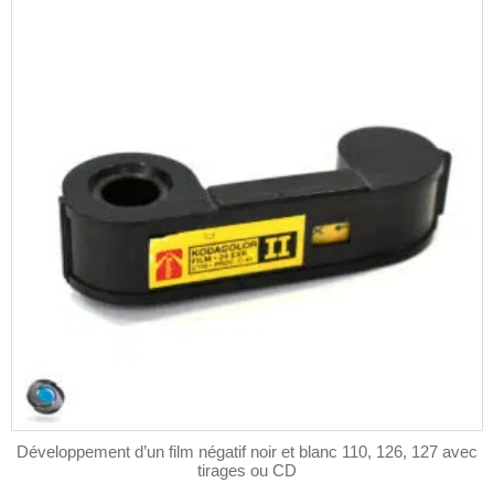
Les
options
peuvent
être
choisies
sur
la
page
du
produit
Développement d’un film négatif noir et blanc 110, 126, 127 avec
tirages ou CD