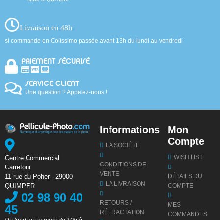
Livraison en 48h
si commande en Colissimo passée avant 13h du lundi au vendredi
PAIEMENT SÉCURISÉ
SERVICE CLIENT
Une question ? Appelez-nous !
Informations
Mon
Compte
LA SOCIÉTÉ
WISH LIST
Centre Commercial
CONDITIONS DE
Carrefour
VENTE
DÉTAILS DU
11 rue du Poher - 29000
LA LIVRAISON
COMPTE
QUIMPER
02 98 90 40
RETOURS /
MES
45
RÉTRACTATION
COMMANDES
Du lundi au samedi de 10h à