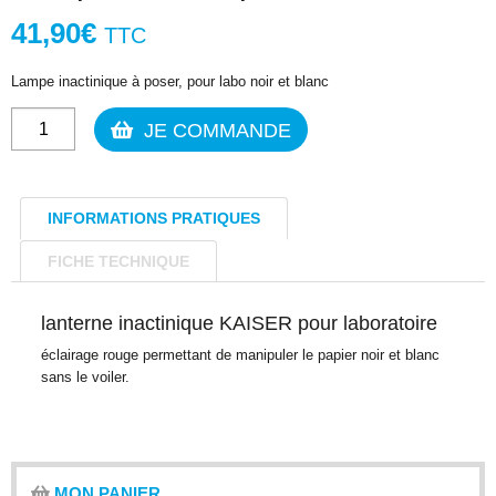
41,90
€
TTC
Lampe inactinique à poser, pour labo noir et blanc
quantité
JE COMMANDE
de
Lampe
inactinique
INFORMATIONS PRATIQUES
Kaiser
4018
FICHE TECHNIQUE
lanterne inactinique KAISER pour laboratoire
éclairage rouge permettant de manipuler le papier noir et blanc
sans le voiler.
MON PANIER