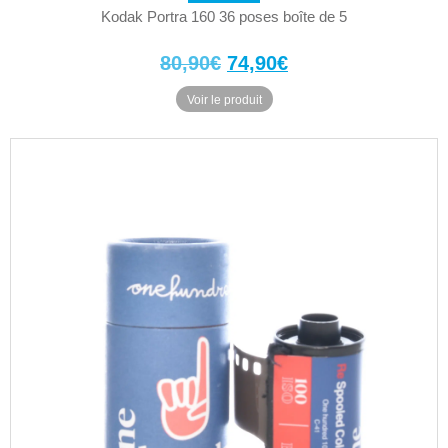
Kodak Portra 160 36 poses boîte de 5
Le
Le
80,90
€
74,90
€
prix
prix
Voir le produit
initial
actuel
était :
est :
80,90€.
74,90€.