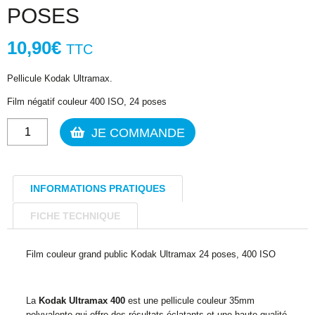
POSES
10,90
€
TTC
Pellicule Kodak Ultramax.
Film négatif couleur 400 ISO, 24 poses
quantité
JE COMMANDE
de
Kodak
ULTRAMAX
INFORMATIONS PRATIQUES
400
ISO
FICHE TECHNIQUE
24
POSES
Film couleur grand public Kodak Ultramax 24 poses, 400 ISO
La
Kodak Ultramax 400
est une pellicule couleur 35mm
polyvalente qui offre des résultats éclatants et une haute qualité