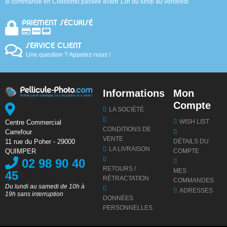
si commande en Colissimo passée avant 13h du lundi au vendredi
PAIEMENT SÉCURISÉ
SERVICE CLIENT
Une question ? Appelez-nous !
Informations
Mon
Compte
LA SOCIÉTÉ
WISH LIST
Centre Commercial
CONDITIONS DE
Carrefour
VENTE
DÉTAILS DU
11 rue du Poher - 29000
LA LIVRAISON
COMPTE
QUIMPER
02 98 90 40
RETOURS /
MES
45
RÉTRACTATION
COMMANDES
Du lundi au samedi de 10h à
ADRESSES
19h sans interruption
DONNÉES
PERSONNELLES