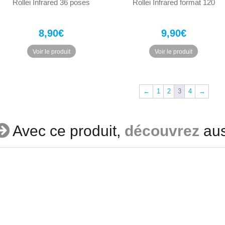
Rollei Infrared 36 poses
Rollei Infrared format 120
8,90
€
9,90
€
Voir le produit
Voir le produit
←
1
2
3
4
→
Avec ce produit,
découvrez
au