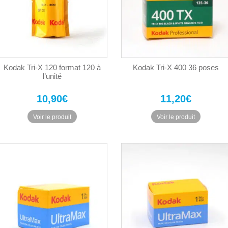
Kodak Tri-X 120 format 120 à
Kodak Tri-X 400 36 poses
l’unité
10,90
€
11,20
€
Voir le produit
Voir le produit