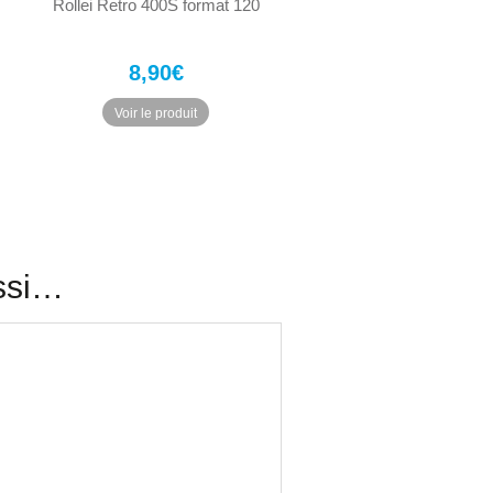
Rollei Retro 400S format 120
8,90
€
Voir le produit
ssi…