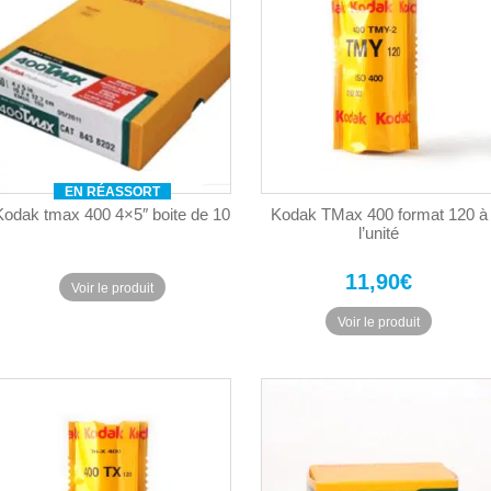
EN RÉASSORT
Kodak tmax 400 4×5″ boite de 10
Kodak TMax 400 format 120 à
l’unité
11,90
€
Voir le produit
Voir le produit